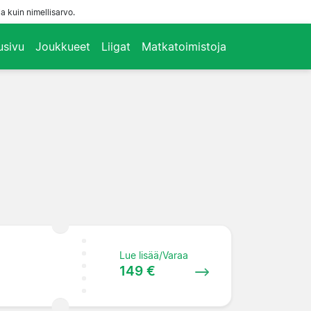
a kuin nimellisarvo.
usivu
Joukkueet
Liigat
Matkatoimistoja
Lue lisää/Varaa
149 €