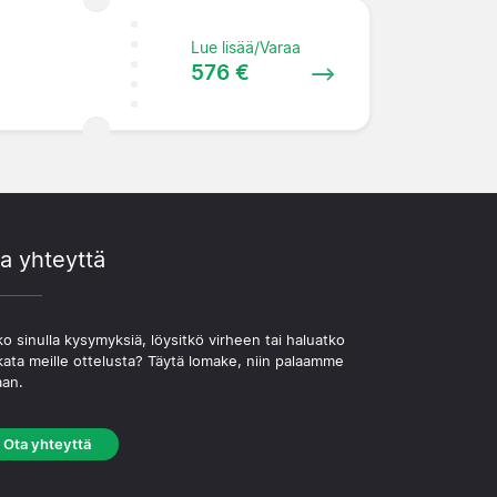
Lue lisää/Varaa
576 €
a yhteyttä
o sinulla kysymyksiä, löysitkö virheen tai haluatko
kata meille ottelusta? Täytä lomake, niin palaamme
aan.
Ota yhteyttä