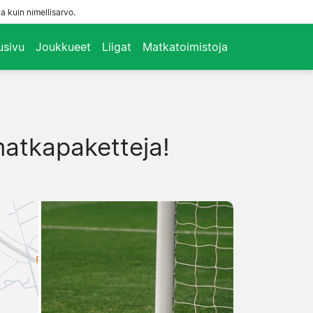
a kuin nimellisarvo.
usivu
Joukkueet
Liigat
Matkatoimistoja
 matkapaketteja!