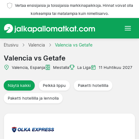
Vertaa ensisijaisia ja toissijaisia markkinapaikkoja. Hinnat voivat olla
korkeampia tai matalampia kuin nimellisarvo.
Etusivu
Etusivu
Valencia
Valencia vs Getafe
Valencia vs Getafe
Joukkueet
Valencia, Espanja
Mestalla
La Liga
11 Huhtikuu 2027
Liigat
Näytä kaikki
Pelkkä lippu
Paketti hotellilla
Matkatoimistoja
Paketti hotellilla ja lennolla