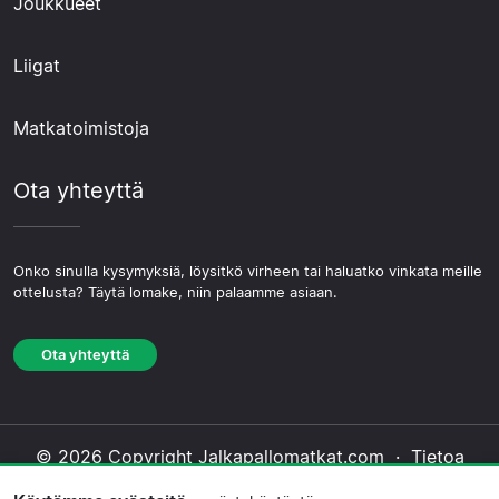
Joukkueet
Liigat
Matkatoimistoja
Ota yhteyttä
Onko sinulla kysymyksiä, löysitkö virheen tai haluatko vinkata meille
ottelusta? Täytä lomake, niin palaamme asiaan.
Ota yhteyttä
© 2026 Copyright Jalkapallomatkat.com ·
Tietoa
Meistä
·
Ota yhteyttä
·
Tietosuojakäytäntö
·