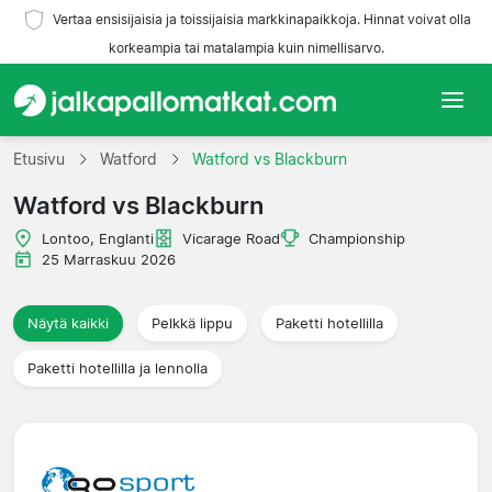
Vertaa ensisijaisia ja toissijaisia markkinapaikkoja. Hinnat voivat olla
korkeampia tai matalampia kuin nimellisarvo.
Etusivu
Etusivu
Watford
Watford vs Blackburn
Watford vs Blackburn
Joukkueet
Lontoo, Englanti
Vicarage Road
Championship
Liigat
25 Marraskuu 2026
Matkatoimistoja
Näytä kaikki
Pelkkä lippu
Paketti hotellilla
Paketti hotellilla ja lennolla