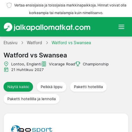
Vertaa ensisijaisia ja toissijaisia markkinapaikkoja. Hinnat voivat olla
korkeampia tai matalampia kuin nimellisarvo.
Etusivu
Etusivu
Watford
Watford vs Swansea
Watford vs Swansea
Joukkueet
Lontoo, Englanti
Vicarage Road
Championship
Liigat
21 Huhtikuu 2027
Matkatoimistoja
Näytä kaikki
Pelkkä lippu
Paketti hotellilla
Paketti hotellilla ja lennolla