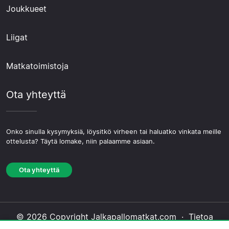
Joukkueet
Liigat
Matkatoimistoja
Ota yhteyttä
Onko sinulla kysymyksiä, löysitkö virheen tai haluatko vinkata meille
ottelusta? Täytä lomake, niin palaamme asiaan.
Ota yhteyttä
© 2026 Copyright Jalkapallomatkat.com ·
Tietoa
Meistä
·
Ota yhteyttä
·
Tietosuojakäytäntö
·