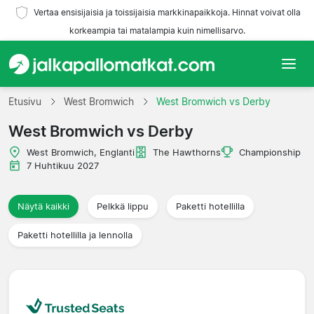
Vertaa ensisijaisia ja toissijaisia markkinapaikkoja. Hinnat voivat olla
korkeampia tai matalampia kuin nimellisarvo.
Etusivu
Etusivu
West Bromwich
West Bromwich vs Derby
West Bromwich vs Derby
Joukkueet
West Bromwich, Englanti
The Hawthorns
Championship
Liigat
7 Huhtikuu 2027
Matkatoimistoja
Näytä kaikki
Pelkkä lippu
Paketti hotellilla
Paketti hotellilla ja lennolla