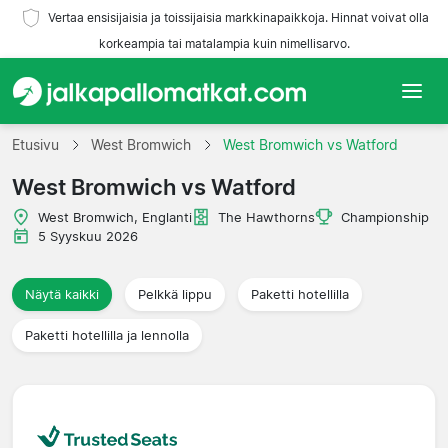
Vertaa ensisijaisia ja toissijaisia markkinapaikkoja. Hinnat voivat olla
korkeampia tai matalampia kuin nimellisarvo.
Etusivu
Etusivu
West Bromwich
West Bromwich vs Watford
West Bromwich vs Watford
Joukkueet
West Bromwich, Englanti
The Hawthorns
Championship
Liigat
5 Syyskuu 2026
Matkatoimistoja
Näytä kaikki
Pelkkä lippu
Paketti hotellilla
Paketti hotellilla ja lennolla