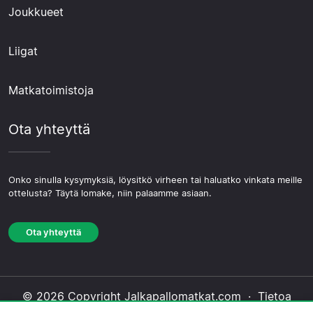
Joukkueet
Liigat
Matkatoimistoja
Ota yhteyttä
Onko sinulla kysymyksiä, löysitkö virheen tai haluatko vinkata meille
ottelusta? Täytä lomake, niin palaamme asiaan.
Ota yhteyttä
© 2026 Copyright Jalkapallomatkat.com ·
Tietoa
Meistä
·
Ota yhteyttä
·
Tietosuojakäytäntö
·