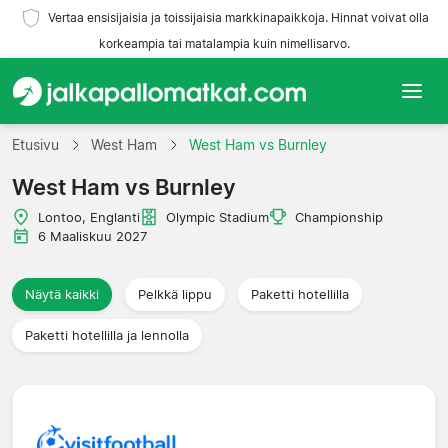
Vertaa ensisijaisia ja toissijaisia markkinapaikkoja. Hinnat voivat olla
korkeampia tai matalampia kuin nimellisarvo.
Etusivu
Etusivu
West Ham
West Ham vs Burnley
West Ham vs Burnley
Joukkueet
Lontoo, Englanti
Olympic Stadium
Championship
Liigat
6 Maaliskuu 2027
Matkatoimistoja
Näytä kaikki
Pelkkä lippu
Paketti hotellilla
Paketti hotellilla ja lennolla