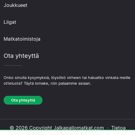
Joukkueet
Liigat
Matkatoimistoja
Ota yhteyttä
Onko sinulla kysymyksiä, löysitkö virheen tai haluatko vinkata meille
ottelusta? Täytä lomake, niin palaamme asiaan.
Ota yhteyttä
© 2026 Copyright Jalkapallomatkat.com ·
Tietoa
Meistä
·
Ota yhteyttä
·
Tietosuojakäytäntö
·