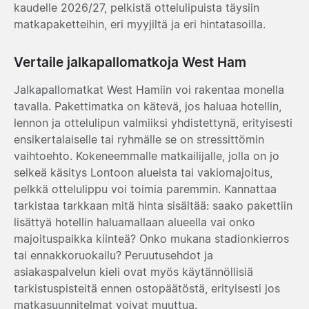
kaudelle 2026/27, pelkistä ottelulipuista täysiin
matkapaketteihin, eri myyjiltä ja eri hintatasoilla.
Vertaile jalkapallomatkoja West Ham
Jalkapallomatkat West Hamiin voi rakentaa monella
tavalla. Pakettimatka on kätevä, jos haluaa hotellin,
lennon ja ottelulipun valmiiksi yhdistettynä, erityisesti
ensikertalaiselle tai ryhmälle se on stressittömin
vaihtoehto. Kokeneemmalle matkailijalle, jolla on jo
selkeä käsitys Lontoon alueista tai vakiomajoitus,
pelkkä ottelulippu voi toimia paremmin. Kannattaa
tarkistaa tarkkaan mitä hinta sisältää: saako pakettiin
lisättyä hotellin haluamallaan alueella vai onko
majoituspaikka kiinteä? Onko mukana stadionkierros
tai ennakkoruokailu? Peruutusehdot ja
asiakaspalvelun kieli ovat myös käytännöllisiä
tarkistuspisteitä ennen ostopäätöstä, erityisesti jos
matkasuunnitelmat voivat muuttua.