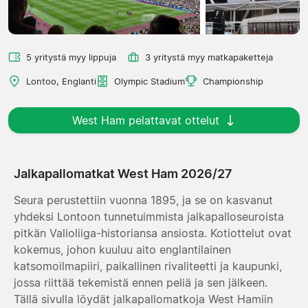
5 yritystä myy lippuja
3 yritystä myy matkapaketteja
Lontoo, Englanti
Olympic Stadium
Championship
West Ham pelattavat ottelut
Jalkapallomatkat West Ham 2026/27
Seura perustettiin vuonna 1895, ja se on kasvanut
yhdeksi Lontoon tunnetuimmista jalkapalloseuroista
pitkän Valioliiga-historiansa ansiosta. Kotiottelut ovat
kokemus, johon kuuluu aito englantilainen
katsomoilmapiiri, paikallinen rivaliteetti ja kaupunki,
jossa riittää tekemistä ennen peliä ja sen jälkeen.
Tällä sivulla löydät jalkapallomatkoja West Hamiin