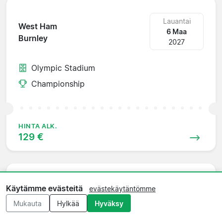
Lauantai
West Ham
6 Maa
Burnley
2027
Olympic Stadium
Championship
HINTA ALK.
129 €
Lauantai
Käytämme evästeitä
evästekäytäntömme
Stoke
13 Maa
Mukauta
Hylkää
Hyväksy
West Ham
2027