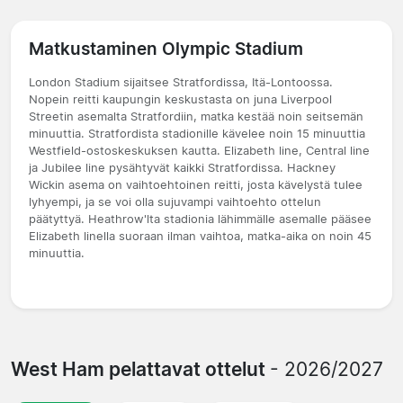
Matkustaminen Olympic Stadium
London Stadium sijaitsee Stratfordissa, Itä-Lontoossa.
Nopein reitti kaupungin keskustasta on juna Liverpool
Streetin asemalta Stratfordiin, matka kestää noin seitsemän
minuuttia. Stratfordista stadionille kävelee noin 15 minuuttia
Westfield-ostoskeskuksen kautta. Elizabeth line, Central line
ja Jubilee line pysähtyvät kaikki Stratfordissa. Hackney
Wickin asema on vaihtoehtoinen reitti, josta kävelystä tulee
lyhyempi, ja se voi olla sujuvampi vaihtoehto ottelun
päätyttyä. Heathrow'lta stadionia lähimmälle asemalle pääsee
Elizabeth linella suoraan ilman vaihtoa, matka-aika on noin 45
minuuttia.
West Ham pelattavat ottelut
- 2026/2027