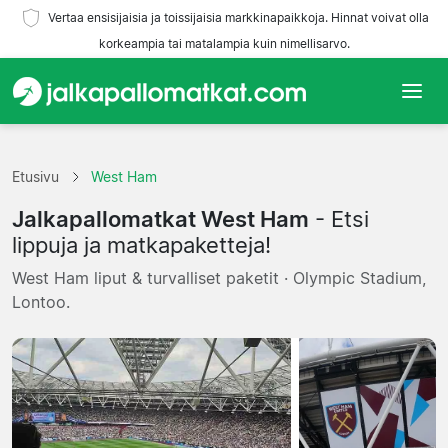
Vertaa ensisijaisia ja toissijaisia markkinapaikkoja. Hinnat voivat olla
korkeampia tai matalampia kuin nimellisarvo.
Etusivu
Etusivu
West Ham
Joukkueet
Jalkapallomatkat West Ham
- Etsi
Liigat
lippuja ja matkapaketteja!
West Ham liput & turvalliset paketit · Olympic Stadium,
Matkatoimistoja
Lontoo.