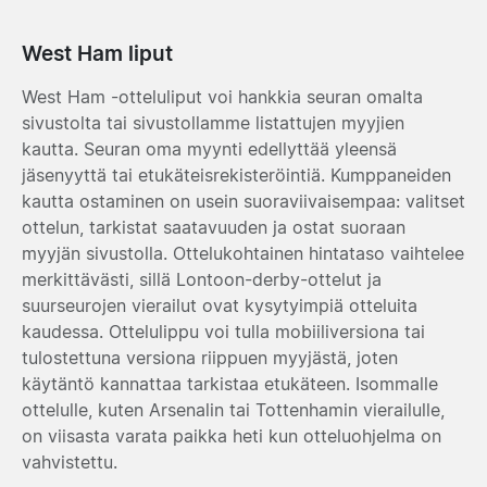
West Ham liput
West Ham -otteluliput voi hankkia seuran omalta
sivustolta tai sivustollamme listattujen myyjien
kautta. Seuran oma myynti edellyttää yleensä
jäsenyyttä tai etukäteisrekisteröintiä. Kumppaneiden
kautta ostaminen on usein suoraviivaisempaa: valitset
ottelun, tarkistat saatavuuden ja ostat suoraan
myyjän sivustolla. Ottelukohtainen hintataso vaihtelee
merkittävästi, sillä Lontoon-derby-ottelut ja
suurseurojen vierailut ovat kysytyimpiä otteluita
kaudessa. Ottelulippu voi tulla mobiiliversiona tai
tulostettuna versiona riippuen myyjästä, joten
käytäntö kannattaa tarkistaa etukäteen. Isommalle
ottelulle, kuten Arsenalin tai Tottenhamin vierailulle,
on viisasta varata paikka heti kun otteluohjelma on
vahvistettu.