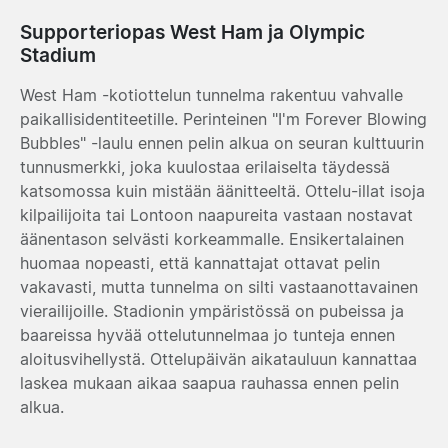
Supporteriopas West Ham ja Olympic
Stadium
West Ham -kotiottelun tunnelma rakentuu vahvalle
paikallisidentiteetille. Perinteinen "I'm Forever Blowing
Bubbles" -laulu ennen pelin alkua on seuran kulttuurin
tunnusmerkki, joka kuulostaa erilaiselta täydessä
katsomossa kuin mistään äänitteeltä. Ottelu-illat isoja
kilpailijoita tai Lontoon naapureita vastaan nostavat
äänentason selvästi korkeammalle. Ensikertalainen
huomaa nopeasti, että kannattajat ottavat pelin
vakavasti, mutta tunnelma on silti vastaanottavainen
vierailijoille. Stadionin ympäristössä on pubeissa ja
baareissa hyvää ottelutunnelmaa jo tunteja ennen
aloitusvihellystä. Ottelupäivän aikatauluun kannattaa
laskea mukaan aikaa saapua rauhassa ennen pelin
alkua.