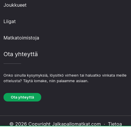
Joukkueet
Liigat
Matkatoimistoja
Ota yhteyttä
Onko sinulla kysymyksiä, löysitkö virheen tai haluatko vinkata meille
ottelusta? Täytä lomake, niin palaamme asiaan.
Ota yhteyttä
© 2026 Copyright Jalkapallomatkat.com ·
Tietoa
Meistä
·
Ota yhteyttä
·
Tietosuojakäytäntö
·