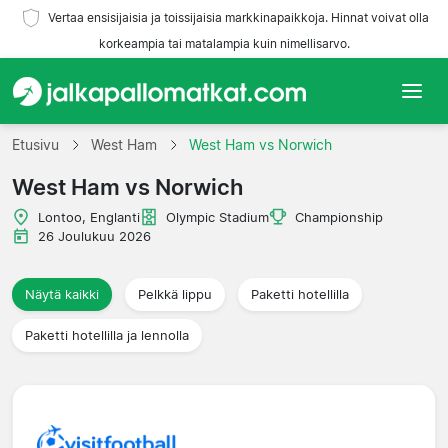
Vertaa ensisijaisia ja toissijaisia markkinapaikkoja. Hinnat voivat olla
korkeampia tai matalampia kuin nimellisarvo.
Etusivu
Etusivu
West Ham
West Ham vs Norwich
West Ham vs Norwich
Joukkueet
Lontoo, Englanti
Olympic Stadium
Championship
Liigat
26 Joulukuu 2026
Matkatoimistoja
Näytä kaikki
Pelkkä lippu
Paketti hotellilla
Paketti hotellilla ja lennolla