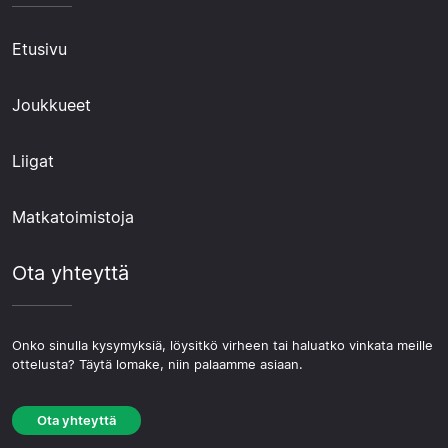
Etusivu
Joukkueet
Liigat
Matkatoimistoja
Ota yhteyttä
Onko sinulla kysymyksiä, löysitkö virheen tai haluatko vinkata meille
ottelusta? Täytä lomake, niin palaamme asiaan.
Ota yhteyttä