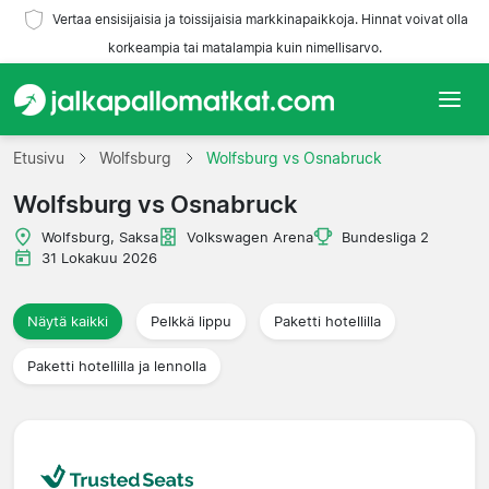
Vertaa ensisijaisia ja toissijaisia markkinapaikkoja. Hinnat voivat olla
korkeampia tai matalampia kuin nimellisarvo.
Etusivu
Etusivu
Wolfsburg
Wolfsburg vs Osnabruck
Wolfsburg vs Osnabruck
Joukkueet
Wolfsburg, Saksa
Volkswagen Arena
Bundesliga 2
Liigat
31 Lokakuu 2026
Matkatoimistoja
Näytä kaikki
Pelkkä lippu
Paketti hotellilla
Paketti hotellilla ja lennolla