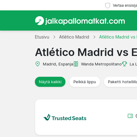
Vertaa ensisij
Etusivu
Atlético Madrid
Atlético Madrid vs
Atlético Madrid vs 
Madrid, Espanja
Wanda Metropolitano
La 
Näytä kaikki
Pelkkä lippu
Paketti hotellill