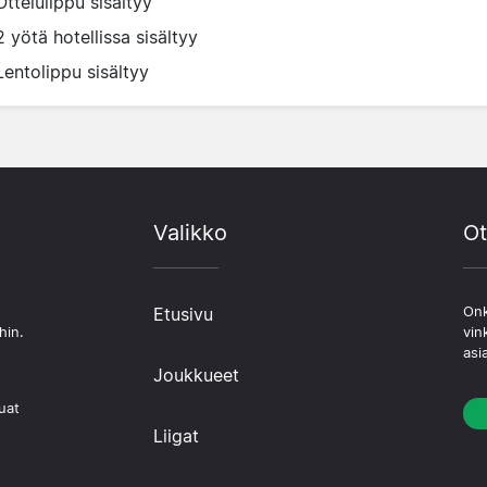
Ottelulippu sisältyy
2 yötä hotellissa sisältyy
Lentolippu sisältyy
Valikko
Ot
Etusivu
Onk
hin.
vin
asi
Joukkueet
uat
Liigat