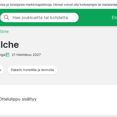
aisia ja toissijaisia markkinapaikkoja. Hinnat voivat olla korkeampia tai matalampi
Et
 Elche
Elche
Liga
21 Helmikuu 2027
a
Paketti hotellilla ja lennolla
Ottelulippu sisältyy