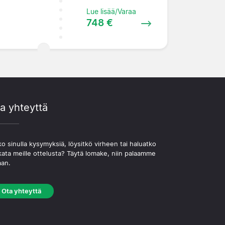
Lue lisää/Varaa
748 €
a yhteyttä
o sinulla kysymyksiä, löysitkö virheen tai haluatko
kata meille ottelusta? Täytä lomake, niin palaamme
aan.
Ota yhteyttä