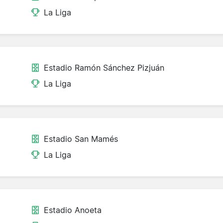
La Liga
Estadio Ramón Sánchez Pizjuán
La Liga
Estadio San Mamés
La Liga
Estadio Anoeta