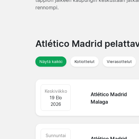
rennompi.
Atlético Madrid pelatta
Näytä kaikki
Kotiottelut
Vierasottelut
Keskiviikko
Atlético Madrid
19 Elo
Malaga
2026
Sunnuntai
Atlético Madrid