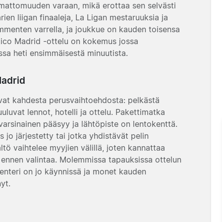
amattomuuden varaan, mikä erottaa sen selvästi
ien liigan finaaleja, La Ligan mestaruuksia ja
mmenten varrella, ja joukkue on kauden toisensa
lético Madrid -ottelu on kokemus jossa
ssa heti ensimmäisestä minuutista.
Madrid
uvat kahdesta perusvaihtoehdosta: pelkästä
uluvat lennot, hotelli ja ottelu. Pakettimatka
 varsinainen pääsyy ja lähtöpiste on lentokenttä.
us jo järjestetty tai jotka yhdistävät pelin
ö vaihtelee myyjien välillä, joten kannattaa
a ennen valintaa. Molemmissa tapauksissa ottelun
alenteri on jo käynnissä ja monet kauden
yt.