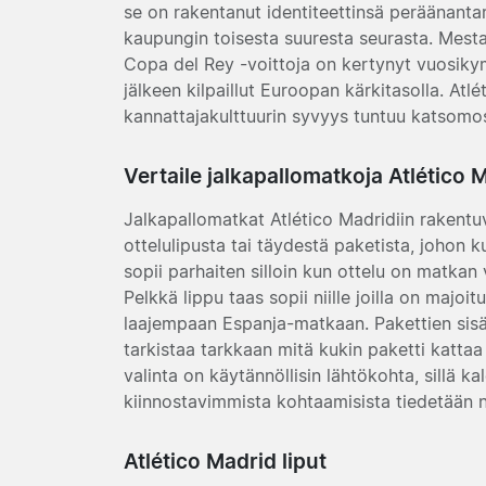
se on rakentanut identiteettinsä peräänant
kaupungin toisesta suuresta seurasta. Mestar
Copa del Rey -voittoja on kertynyt vuosiky
jälkeen kilpaillut Euroopan kärkitasolla. At
kannattajakulttuurin syvyys tuntuu katsomo
Vertaile jalkapallomatkoja Atlético 
Jalkapallomatkat Atlético Madridiin rakent
ottelulipusta tai täydestä paketista, johon ku
sopii parhaiten silloin kun ottelu on matkan
Pelkkä lippu taas sopii niille joilla on majoit
laajempaan Espanja-matkaan. Pakettien sisält
tarkistaa tarkkaan mitä kukin paketti katta
valinta on käytännöllisin lähtökohta, sillä k
kiinnostavimmista kohtaamisista tiedetään n
Atlético Madrid liput