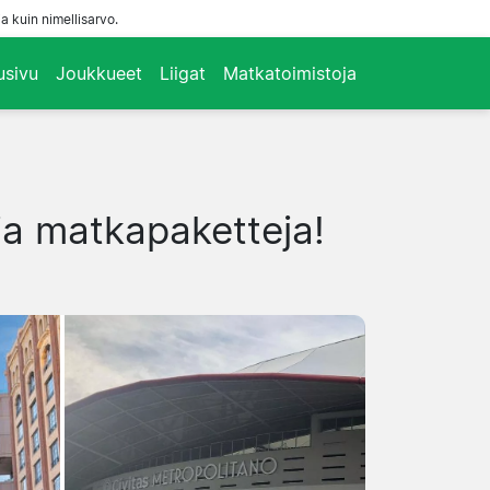
a kuin nimellisarvo.
usivu
Joukkueet
Liigat
Matkatoimistoja
 ja matkapaketteja!