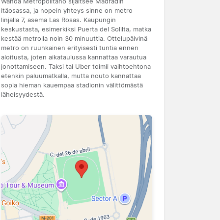
Wanda Metropolitano sijaitsee Madradin
itäosassa, ja nopein yhteys sinne on metro
linjalla 7, asema Las Rosas. Kaupungin
keskustasta, esimerkiksi Puerta del Solilta, matka
kestää metrolla noin 30 minuuttia. Ottelupäivinä
metro on ruuhkainen erityisesti tuntia ennen
aloitusta, joten aikataulussa kannattaa varautua
jonottamiseen. Taksi tai Uber toimii vaihtoehtona
etenkin paluumatkalla, mutta nouto kannattaa
sopia hieman kauempaa stadionin välittömästä
läheisyydestä.