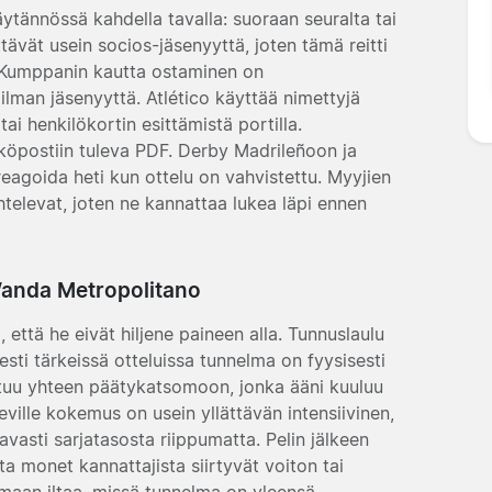
äytännössä kahdella tavalla: suoraan seuralta tai
ävät usein socios-jäsenyyttä, joten tämä reitti
in. Kumppanin kautta ostaminen on
ilman jäsenyyttä. Atlético käyttää nimettyjä
tai henkilökortin esittämistä portilla.
hköpostiin tuleva PDF. Derby Madrileñoon ja
eagoida heti kun ottelu on vahvistettu. Myyjien
televat, joten ne kannattaa lukea läpi ennen
Wanda Metropolitano
, että he eivät hiljene paineen alla. Tunnuslaulu
sesti tärkeissä otteluissa tunnelma on fyysisesti
oittuu yhteen päätykatsomoon, jonka ääni kuuluu
leville kokemus on usein yllättävän intensiivinen,
kavasti sarjatasosta riippumatta. Pelin jälkeen
a monet kannattajista siirtyvät voiton tai
maan iltaa, missä tunnelma on yleensä