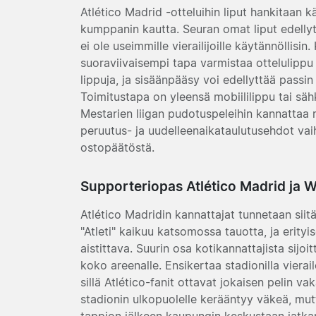
Atlético Madrid -otteluihin liput hankitaan k
kumppanin kautta. Seuran omat liput edellytt
ei ole useimmille vierailijoille käytännöllis
suoraviivaisempi tapa varmistaa ottelulippu 
lippuja, ja sisäänpääsy voi edellyttää passin 
Toimitustapa on yleensä mobiililippu tai sä
Mestarien liigan pudotuspeleihin kannattaa r
peruutus- ja uudelleenaikataulutusehdot vaih
ostopäätöstä.
Supporteriopas Atlético Madrid ja 
Atlético Madridin kannattajat tunnetaan siitä
"Atleti" kaikuu katsomossa tauotta, ja erityi
aistittava. Suurin osa kotikannattajista sij
koko areenalle. Ensikertaa stadionilla vierai
sillä Atlético-fanit ottavat jokaisen pelin va
stadionin ulkopuolelle kerääntyy väkeä, mutt
tappion jälkeen kaupungin keskustaan jatka