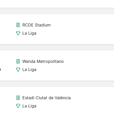
RCDE Stadium
La Liga
Wanda Metropolitano
a
La Liga
Estadi Ciutat de València
La Liga