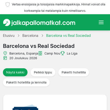
Vertaa ensisijaisia ja toissijaisia markkinapaikkoja. Hinnat voivat olla
korkeampia tai matalampia kuin nimellisarvo.
Etusivu
Etusivu
Barcelona
Barcelona vs Real Sociedad
Barcelona vs Real Sociedad
Joukkueet
Barcelona, Espanja
Camp Nou
La Liga
Liigat
20 Joulukuu 2026
Matkatoimistoja
Näytä kaikki
Pelkkä lippu
Paketti hotellilla
Paketti hotellilla ja lennolla