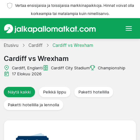
Vertaa ensisijaisia ja toissijaisia markkinapaikkoja. Hinnat voivat olla
korkeampia tai matalampia kuin nimellisarvo.
Etusivu
Etusivu
Cardiff
Cardiff vs Wrexham
Cardiff vs Wrexham
Joukkueet
Cardiff, Englanti
Cardiff City Stadium
Championship
Liigat
17 Elokuu 2026
Matkatoimistoja
Näytä kaikki
Pelkkä lippu
Paketti hotellilla
Paketti hotellilla ja lennolla