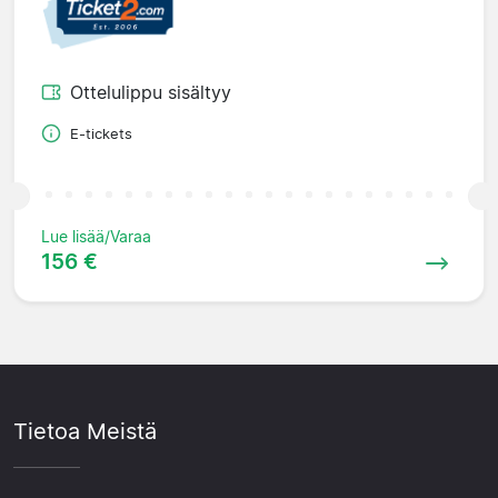
Ottelulippu sisältyy
E-tickets
Lue lisää/Varaa
156 €
Tietoa Meistä