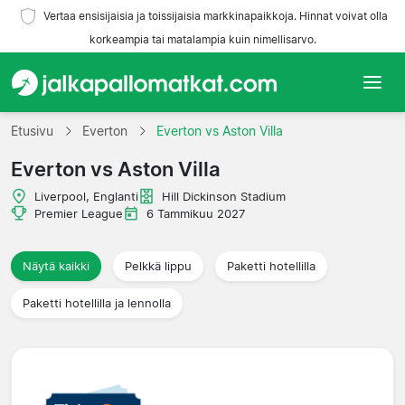
Vertaa ensisijaisia ja toissijaisia markkinapaikkoja. Hinnat voivat olla
korkeampia tai matalampia kuin nimellisarvo.
Etusivu
Etusivu
Everton
Everton vs Aston Villa
Everton vs Aston Villa
Joukkueet
Liverpool, Englanti
Hill Dickinson Stadium
Liigat
Premier League
6 Tammikuu 2027
Matkatoimistoja
Näytä kaikki
Pelkkä lippu
Paketti hotellilla
Paketti hotellilla ja lennolla