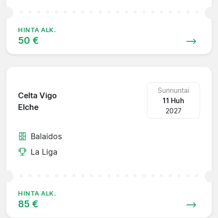
HINTA ALK.
50 €
Sunnuntai
Celta Vigo
11 Huh
Elche
2027
Balaidos
La Liga
HINTA ALK.
85 €