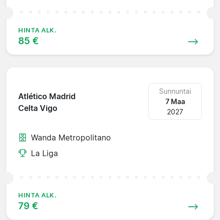
HINTA ALK.
85 €
Sunnuntai
Atlético Madrid
7 Maa
Celta Vigo
2027
Wanda Metropolitano
La Liga
HINTA ALK.
79 €