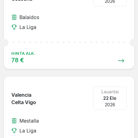
2026
Balaidos
La Liga
HINTA ALK.
78 €
Lauantai
Valencia
22 Elo
Celta Vigo
2026
Mestalla
La Liga