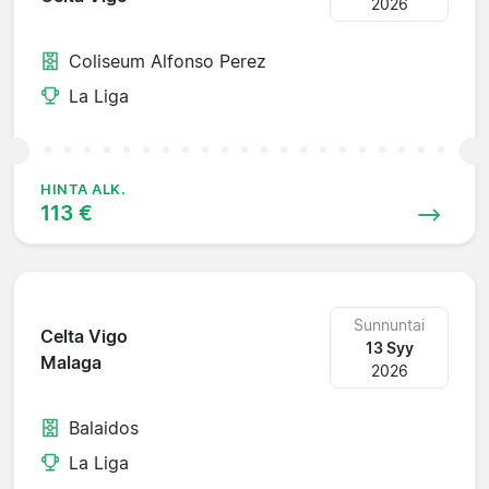
2026
Coliseum Alfonso Perez
La Liga
HINTA ALK.
113 €
Sunnuntai
Celta Vigo
13 Syy
Malaga
2026
Balaidos
La Liga