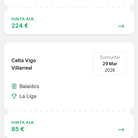
HINTA ALK.
224 €
Sunnuntai
Celta Vigo
29 Mar
Villarreal
2026
Balaidos
La Liga
HINTA ALK.
85 €