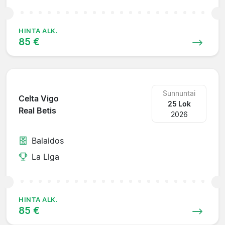
HINTA ALK.
85 €
Sunnuntai
Celta Vigo
25 Lok
Real Betis
2026
Balaidos
La Liga
HINTA ALK.
85 €