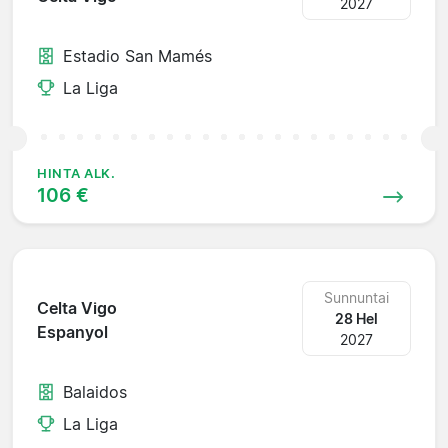
2027
Estadio San Mamés
La Liga
HINTA ALK.
106 €
Sunnuntai
Celta Vigo
28 Hel
Espanyol
2027
Balaidos
La Liga