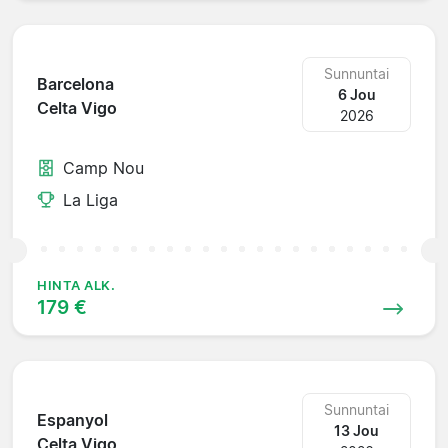
Sunnuntai
Barcelona
6 Jou
Celta Vigo
2026
Camp Nou
La Liga
HINTA ALK.
179 €
Sunnuntai
Espanyol
13 Jou
Celta Vigo