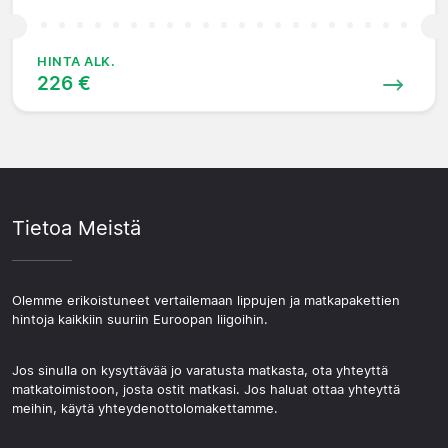
HINTA ALK.
226 €
Tietoa Meistä
Olemme erikoistuneet vertailemaan lippujen ja matkapakettien
hintoja kaikkiin suuriin Euroopan liigoihin.
Jos sinulla on kysyttävää jo varatusta matkasta, ota yhteyttä
matkatoimistoon, josta ostit matkasi. Jos haluat ottaa yhteyttä
meihin, käytä yhteydenottolomakettamme.