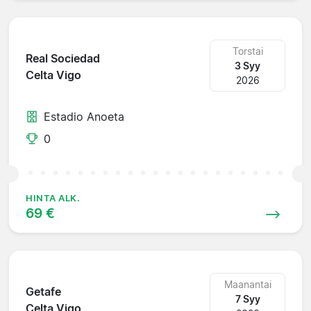
Torstai
Real Sociedad
3 Syy
Celta Vigo
2026
Estadio Anoeta
0
HINTA ALK.
69 €
Maanantai
Getafe
7 Syy
Celta Vigo