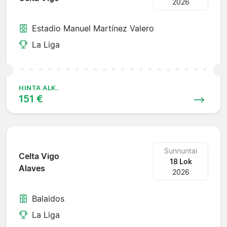
2026
Estadio Manuel Martínez Valero
La Liga
HINTA ALK.
151 €
Sunnuntai
Celta Vigo
18 Lok
Alaves
2026
Balaidos
La Liga