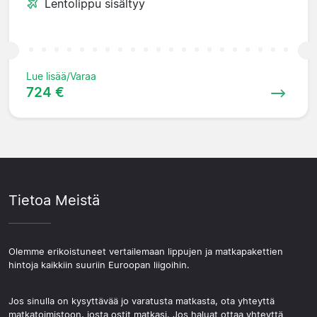
Lentolippu sisältyy
Lue lisää/Varaa
724 €
Tietoa Meistä
Olemme erikoistuneet vertailemaan lippujen ja matkapakettien
hintoja kaikkiin suuriin Euroopan liigoihin.
Jos sinulla on kysyttävää jo varatusta matkasta, ota yhteyttä
matkatoimistoon, josta ostit matkasi. Jos haluat ottaa yhteyttä