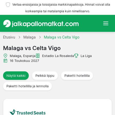
Vertaa ensisijaisia ja toissijaisia markkinapaikkoja. Hinnat voivat olla
korkeampia tai matalampia kuin nimellisarvo.
Etusivu
Etusivu
Malaga
Malaga vs Celta Vigo
Malaga vs Celta Vigo
Joukkueet
Malaga, Espanja
Estadio La Rosaleda
La Liga
Liigat
16 Toukokuu 2027
Matkatoimistoja
Näytä kaikki
Pelkkä lippu
Paketti hotellilla
Paketti hotellilla ja lennolla