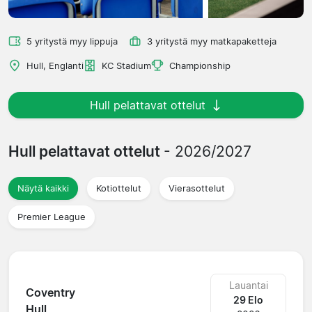
5 yritystä myy lippuja
3 yritystä myy matkapaketteja
Hull, Englanti
KC Stadium
Championship
Hull pelattavat ottelut
Hull pelattavat ottelut
- 2026/2027
Näytä kaikki
Kotiottelut
Vierasottelut
Premier League
Lauantai
Coventry
29 Elo
Hull