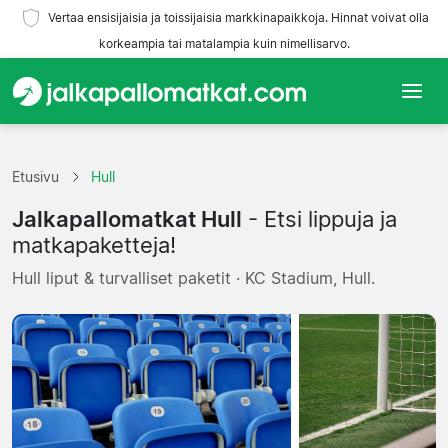
Vertaa ensisijaisia ja toissijaisia markkinapaikkoja. Hinnat voivat olla
korkeampia tai matalampia kuin nimellisarvo.
Etusivu
Etusivu
Hull
Joukkueet
Jalkapallomatkat Hull
- Etsi lippuja ja
Liigat
matkapaketteja!
Hull liput & turvalliset paketit · KC Stadium, Hull.
Matkatoimistoja