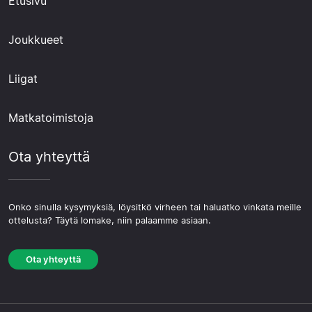
Etusivu
Joukkueet
Liigat
Matkatoimistoja
Ota yhteyttä
Onko sinulla kysymyksiä, löysitkö virheen tai haluatko vinkata meille
ottelusta? Täytä lomake, niin palaamme asiaan.
Ota yhteyttä