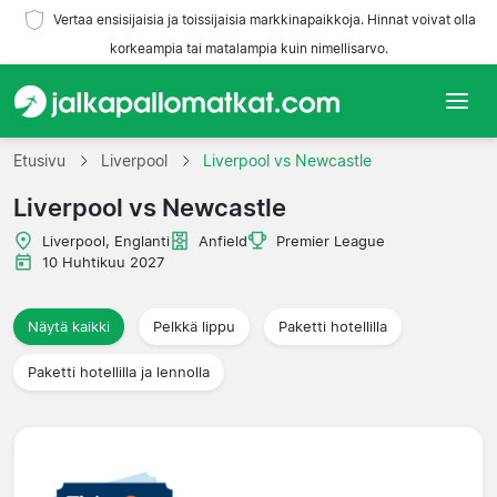
Vertaa ensisijaisia ja toissijaisia markkinapaikkoja. Hinnat voivat olla
korkeampia tai matalampia kuin nimellisarvo.
Etusivu
Etusivu
Liverpool
Liverpool vs Newcastle
Liverpool vs Newcastle
Joukkueet
Liverpool, Englanti
Anfield
Premier League
Liigat
10 Huhtikuu 2027
Matkatoimistoja
Näytä kaikki
Pelkkä lippu
Paketti hotellilla
Paketti hotellilla ja lennolla