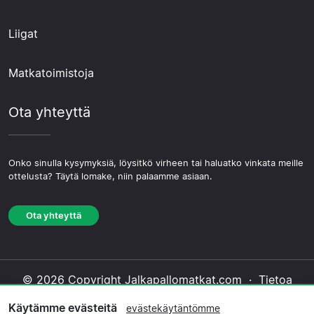
Liigat
Matkatoimistoja
Ota yhteyttä
Onko sinulla kysymyksiä, löysitkö virheen tai haluatko vinkata meille
ottelusta? Täytä lomake, niin palaamme asiaan.
Ota yhteyttä
© 2026 Copyright Jalkapallomatkat.com ·
Tietoa
Meistä
·
Ota yhteyttä
·
Tietosuojakäytäntö
·
Käytämme evästeitä
evästekäytäntömme
Evästekäytäntö
·
Toimituksellinen käytäntö