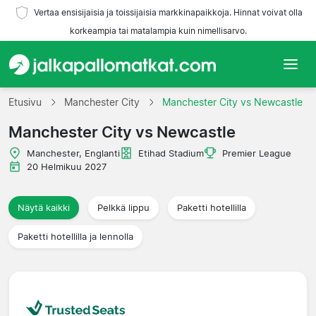
Vertaa ensisijaisia ja toissijaisia markkinapaikkoja. Hinnat voivat olla
korkeampia tai matalampia kuin nimellisarvo.
Etusivu
Etusivu
Manchester City
Manchester City vs Newcastle
Manchester City vs Newcastle
Joukkueet
Manchester, Englanti
Etihad Stadium
Premier League
Liigat
20 Helmikuu 2027
Matkatoimistoja
Näytä kaikki
Pelkkä lippu
Paketti hotellilla
Paketti hotellilla ja lennolla