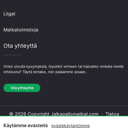
Liigat
Matkatoimistoja
Ota yhteyttä
Onko sinulla kysymyksiä, löysitkö virheen tai haluatko vinkata meille
ottelusta? Täytä lomake, niin palaamme asiaan.
Ota yhteyttä
© 2026 Copyright Jalkapallomatkat.com ·
Tietoa
Meistä
·
Ota yhteyttä
·
Tietosuojakäytäntö
·
Käytämme evästeitä
evästekäytäntömme
Evästekäytäntö
·
Toimituksellinen käytäntö