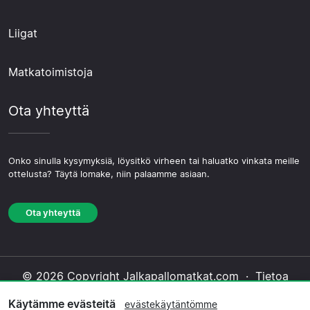
Liigat
Matkatoimistoja
Ota yhteyttä
Onko sinulla kysymyksiä, löysitkö virheen tai haluatko vinkata meille
ottelusta? Täytä lomake, niin palaamme asiaan.
Ota yhteyttä
© 2026 Copyright Jalkapallomatkat.com ·
Tietoa
Meistä
·
Ota yhteyttä
·
Tietosuojakäytäntö
·
Käytämme evästeitä
evästekäytäntömme
Evästekäytäntö
·
Toimituksellinen käytäntö