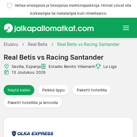
Vertaa ensisijaisia ja toissijaisia markkinapaikkoja. Hinnat voivat olla
korkeampia tai matalampia kuin nimellisarvo.
Etusivu
Etusivu
Real Betis
Real Betis vs Racing Santander
Real Betis vs Racing Santander
Joukkueet
Sevilla, Espanja
Estadio Benito Villamarín
La Liga
Liigat
13 Joulukuu 2026
Matkatoimistoja
Näytä kaikki
Pelkkä lippu
Paketti hotellilla
Paketti hotellilla ja lennolla