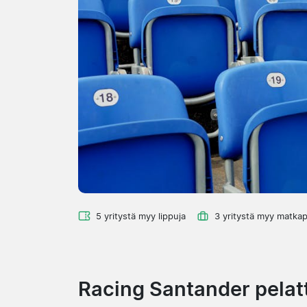
5 yritystä myy lippuja
3 yritystä myy matkap
Racing Santander pelat