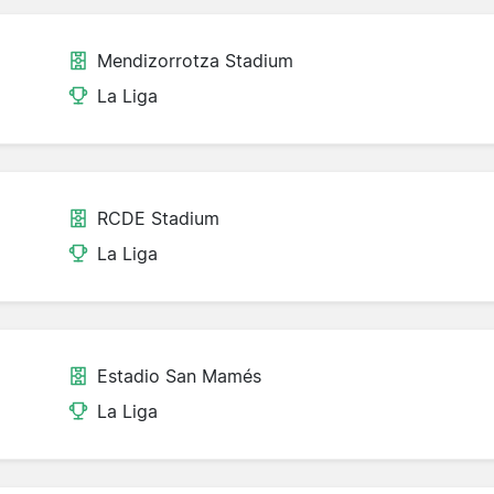
Mendizorrotza Stadium
La Liga
RCDE Stadium
La Liga
Estadio San Mamés
La Liga