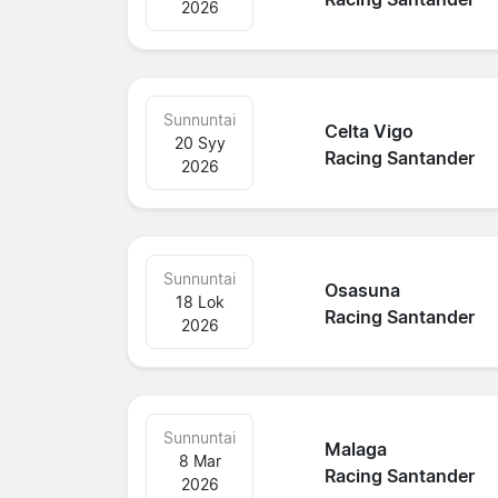
2026
Sunnuntai
Celta Vigo
20 Syy
Racing Santander
2026
Sunnuntai
Osasuna
18 Lok
Racing Santander
2026
Sunnuntai
Malaga
8 Mar
Racing Santander
2026