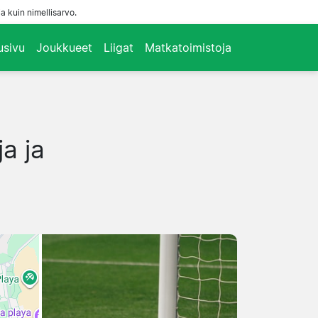
a kuin nimellisarvo.
usivu
Joukkueet
Liigat
Matkatoimistoja
ja ja