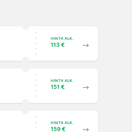
HINTA ALK.
113 €
HINTA ALK.
151 €
HINTA ALK.
159 €