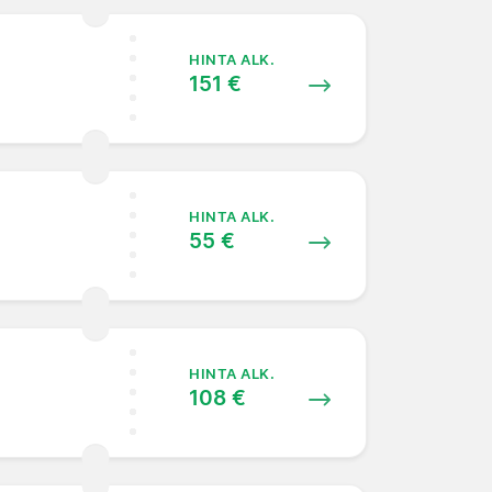
HINTA ALK.
151 €
HINTA ALK.
55 €
HINTA ALK.
108 €