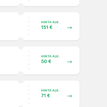
HINTA ALK.
151 €
HINTA ALK.
50 €
HINTA ALK.
71 €