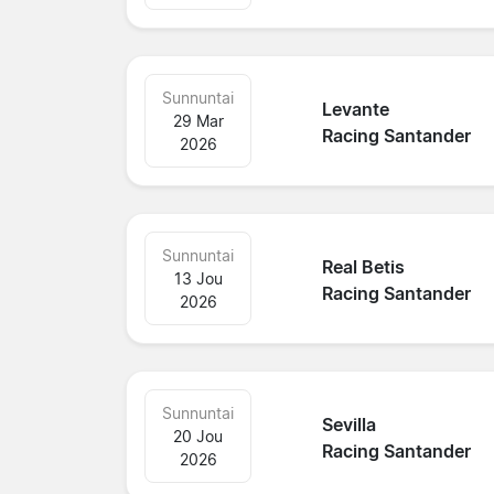
Sunnuntai
Levante
29 Mar
Racing Santander
2026
Sunnuntai
Real Betis
13 Jou
Racing Santander
2026
Sunnuntai
Sevilla
20 Jou
Racing Santander
2026