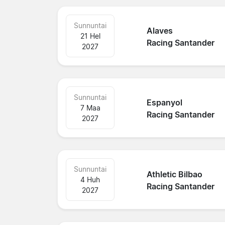
Sunnuntai
Alaves
21 Hel
Racing Santander
2027
Sunnuntai
Espanyol
7 Maa
Racing Santander
2027
Sunnuntai
Athletic Bilbao
4 Huh
Racing Santander
2027