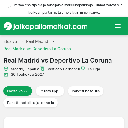
Vertaa ensisijaisia ja toissijaisia markkinapaikkoja. Hinnat voivat olla
korkeampia tai matalampia kuin nimellisarvo.
Etusivu
Etusivu
Real Madrid
Real Madrid vs Deportivo La Coruna
Joukkueet
Real Madrid vs Deportivo La Coruna
Liigat
Madrid, Espanja
Santiago Bernabéu
La Liga
30 Toukokuu 2027
Matkatoimistoja
Näytä kaikki
Pelkkä lippu
Paketti hotellilla
Paketti hotellilla ja lennolla