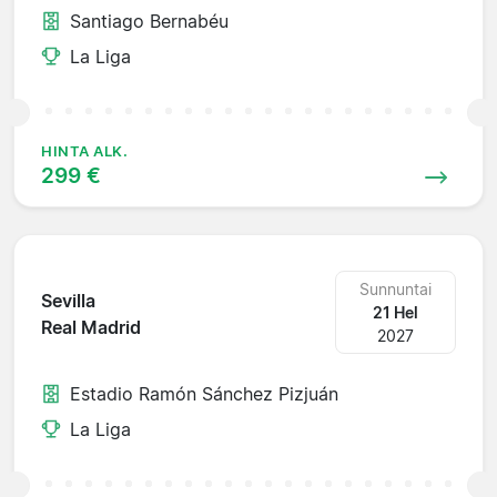
Santiago Bernabéu
La Liga
HINTA ALK.
299 €
Sunnuntai
Sevilla
21 Hel
Real Madrid
2027
Estadio Ramón Sánchez Pizjuán
La Liga