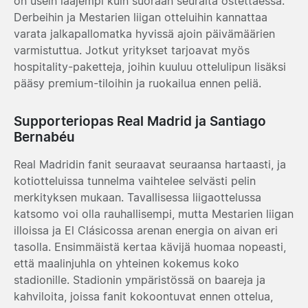
on usein laajempi kuin suoraan seuralta ostettaessa.
Derbeihin ja Mestarien liigan otteluihin kannattaa
varata jalkapallomatka hyvissä ajoin päivämäärien
varmistuttua. Jotkut yritykset tarjoavat myös
hospitality-paketteja, joihin kuuluu ottelulipun lisäksi
pääsy premium-tiloihin ja ruokailua ennen peliä.
Supporteriopas Real Madrid ja Santiago
Bernabéu
Real Madridin fanit seuraavat seuraansa hartaasti, ja
kotiotteluissa tunnelma vaihtelee selvästi pelin
merkityksen mukaan. Tavallisessa liigaottelussa
katsomo voi olla rauhallisempi, mutta Mestarien liigan
illoissa ja El Clásicossa arenan energia on aivan eri
tasolla. Ensimmäistä kertaa kävijä huomaa nopeasti,
että maalinjuhla on yhteinen kokemus koko
stadionille. Stadionin ympäristössä on baareja ja
kahviloita, joissa fanit kokoontuvat ennen ottelua,