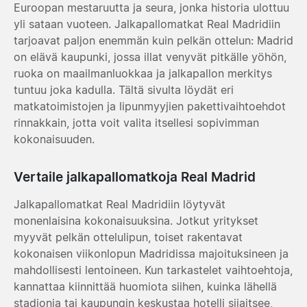
Euroopan mestaruutta ja seura, jonka historia ulottuu
yli sataan vuoteen. Jalkapallomatkat Real Madridiin
tarjoavat paljon enemmän kuin pelkän ottelun: Madrid
on elävä kaupunki, jossa illat venyvät pitkälle yöhön,
ruoka on maailmanluokkaa ja jalkapallon merkitys
tuntuu joka kadulla. Tältä sivulta löydät eri
matkatoimistojen ja lipunmyyjien pakettivaihtoehdot
rinnakkain, jotta voit valita itsellesi sopivimman
kokonaisuuden.
Vertaile jalkapallomatkoja Real Madrid
Jalkapallomatkat Real Madridiin löytyvät
monenlaisina kokonaisuuksina. Jotkut yritykset
myyvät pelkän ottelulipun, toiset rakentavat
kokonaisen viikonlopun Madridissa majoituksineen ja
mahdollisesti lentoineen. Kun tarkastelet vaihtoehtoja,
kannattaa kiinnittää huomiota siihen, kuinka lähellä
stadionia tai kaupungin keskustaa hotelli sijaitsee,