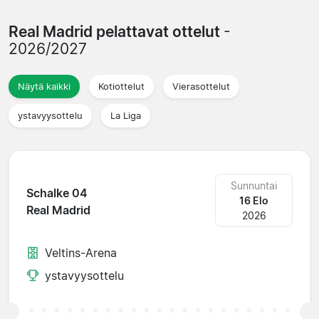
Real Madrid pelattavat ottelut
-
2026/2027
Näytä kaikki
Kotiottelut
Vierasottelut
ystavyysottelu
La Liga
Sunnuntai
Schalke 04
16 Elo
Real Madrid
2026
Veltins-Arena
ystavyysottelu