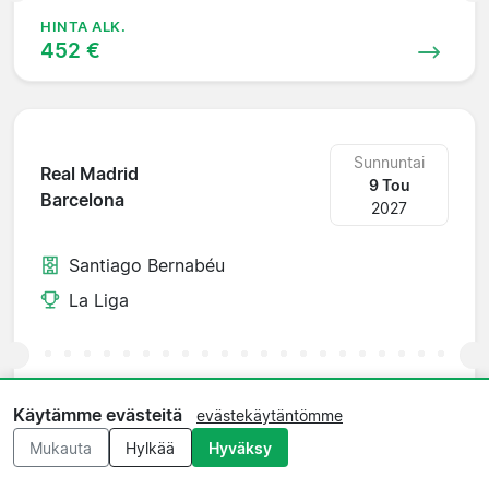
HINTA ALK.
452 €
Sunnuntai
Real Madrid
9 Tou
Barcelona
2027
Santiago Bernabéu
La Liga
HINTA ALK.
1 199 €
Käytämme evästeitä
evästekäytäntömme
Mukauta
Hylkää
Hyväksy