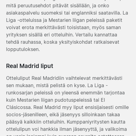
mitä peruutusehdot pitävät sisällään, ja onko
asiakaspalvelu suomeksi tai englanniksi saatavilla. La
Liga -otteluissa ja Mestarien liigan peleissä paketit
voivat erota merkittävästi toisistaan, myös saman
yrityksen sisällä eri otteluihin. Vertailu kannattaa
tehdä rauhassa, koska yksityiskohdat ratkaisevat
lopputuloksen.
Real Madrid liput
Otteluliput Real Madridiin vaihtelevat merkittävästi
sen mukaan, mistä pelistä on kyse. La Liga -
runkosarjan peleissä on yleensä enemmän tarjontaa
kuin Mestarien liigan pudotuspeleissä tai El
Clásicossa. Real Madrid myy liput ensisijaisesti omille
socios-jäsenilleen, eikä jäsenyys silloinkaan takaa
pääsyä kaikkiin otteluihin. Kumppaniyritysten kautta
ottelulipun voi hankkia ilman jäsenyyttä, ja valikoima