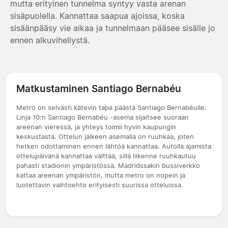
mutta erityinen tunnelma syntyy vasta arenan
sisäpuolella. Kannattaa saapua ajoissa, koska
sisäänpääsy vie aikaa ja tunnelmaan pääsee sisälle jo
ennen alkuvihellystä.
Matkustaminen Santiago Bernabéu
Metro on selvästi kätevin tapa päästä Santiago Bernabéulle.
Linja 10:n Santiago Bernabéu -asema sijaitsee suoraan
areenan vieressä, ja yhteys toimii hyvin kaupungin
keskustasta. Ottelun jälkeen asemalla on ruuhkaa, joten
hetken odottaminen ennen lähtöä kannattaa. Autolla ajamista
ottelupäivänä kannattaa välttää, sillä liikenne ruuhkautuu
pahasti stadionin ympäristössä. Madridssakin bussiverkko
kattaa areenan ympäristön, mutta metro on nopein ja
luotettavin vaihtoehto erityisesti suurissa otteluissa.