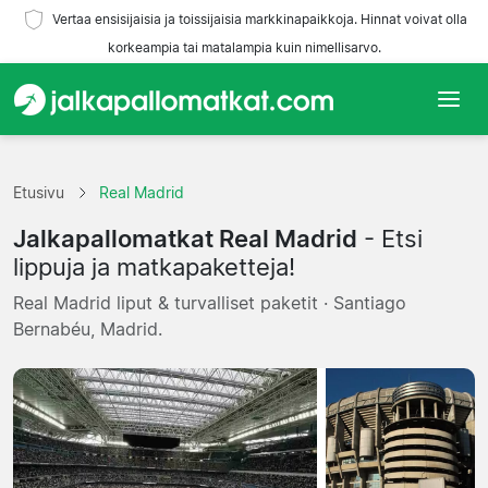
Vertaa ensisijaisia ja toissijaisia markkinapaikkoja. Hinnat voivat olla
korkeampia tai matalampia kuin nimellisarvo.
Etusivu
Etusivu
Real Madrid
Joukkueet
Jalkapallomatkat Real Madrid
- Etsi
Liigat
lippuja ja matkapaketteja!
Real Madrid liput & turvalliset paketit · Santiago
Matkatoimistoja
Bernabéu, Madrid.