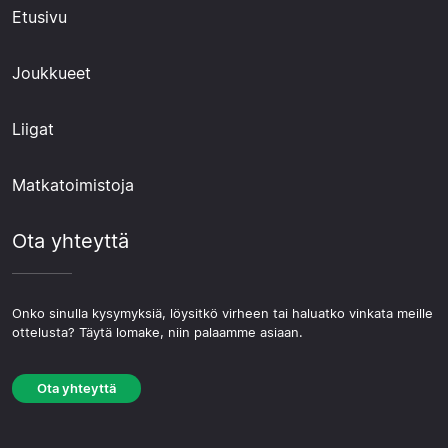
Etusivu
Joukkueet
Liigat
Matkatoimistoja
Ota yhteyttä
Onko sinulla kysymyksiä, löysitkö virheen tai haluatko vinkata meille
ottelusta? Täytä lomake, niin palaamme asiaan.
Ota yhteyttä