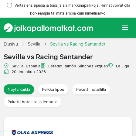
Vertaa ensisijaisia ja toissijaisia markkinapaikkoja. Hinnat voivat olla
korkeampia tai matalampia kuin nimellisarvo.
Etusivu
Etusivu
Sevilla
Sevilla vs Racing Santander
Sevilla vs Racing Santander
Joukkueet
Sevilla, Espanja
Estadio Ramón Sánchez Pizjuán
La Liga
Liigat
20 Joulukuu 2026
Matkatoimistoja
Näytä kaikki
Pelkkä lippu
Paketti hotellilla
Paketti hotellilla ja lennolla