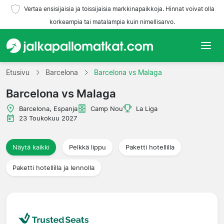
Vertaa ensisijaisia ja toissijaisia markkinapaikkoja. Hinnat voivat olla
korkeampia tai matalampia kuin nimellisarvo.
Etusivu
Etusivu
Barcelona
Barcelona vs Malaga
Barcelona vs Malaga
Joukkueet
Barcelona, Espanja
Camp Nou
La Liga
Liigat
23 Toukokuu 2027
Matkatoimistoja
Näytä kaikki
Pelkkä lippu
Paketti hotellilla
Paketti hotellilla ja lennolla