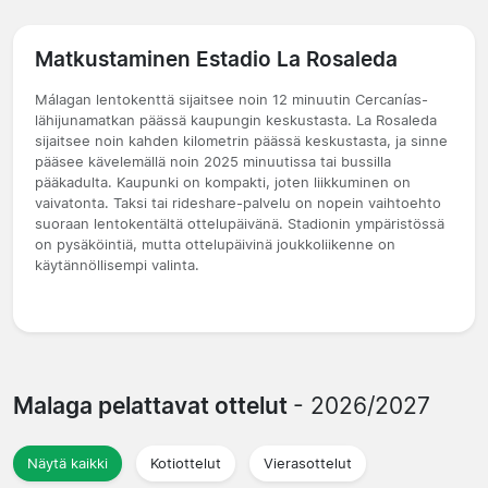
Matkustaminen Estadio La Rosaleda
Málagan lentokenttä sijaitsee noin 12 minuutin Cercanías-
lähijunamatkan päässä kaupungin keskustasta. La Rosaleda
sijaitsee noin kahden kilometrin päässä keskustasta, ja sinne
pääsee kävelemällä noin 2025 minuutissa tai bussilla
pääkadulta. Kaupunki on kompakti, joten liikkuminen on
vaivatonta. Taksi tai rideshare-palvelu on nopein vaihtoehto
suoraan lentokentältä ottelupäivänä. Stadionin ympäristössä
on pysäköintiä, mutta ottelupäivinä joukkoliikenne on
käytännöllisempi valinta.
Malaga pelattavat ottelut
- 2026/2027
Näytä kaikki
Kotiottelut
Vierasottelut