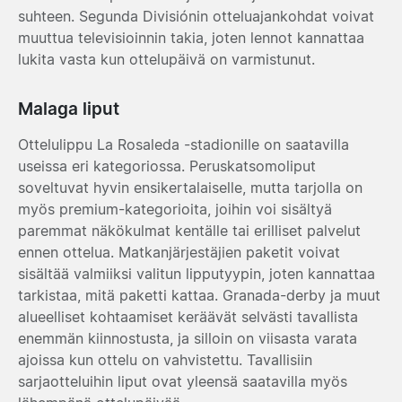
suhteen. Segunda Divisiónin otteluajankohdat voivat
muuttua televisioinnin takia, joten lennot kannattaa
lukita vasta kun ottelupäivä on varmistunut.
Malaga liput
Ottelulippu La Rosaleda -stadionille on saatavilla
useissa eri kategoriossa. Peruskatsomoliput
soveltuvat hyvin ensikertalaiselle, mutta tarjolla on
myös premium-kategorioita, joihin voi sisältyä
paremmat näkökulmat kentälle tai erilliset palvelut
ennen ottelua. Matkanjärjestäjien paketit voivat
sisältää valmiiksi valitun lipputyypin, joten kannattaa
tarkistaa, mitä paketti kattaa. Granada-derby ja muut
alueelliset kohtaamiset keräävät selvästi tavallista
enemmän kiinnostusta, ja silloin on viisasta varata
ajoissa kun ottelu on vahvistettu. Tavallisiin
sarjaotteluihin liput ovat yleensä saatavilla myös