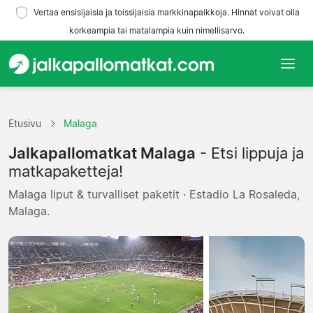
Vertaa ensisijaisia ja toissijaisia markkinapaikkoja. Hinnat voivat olla
korkeampia tai matalampia kuin nimellisarvo.
Etusivu
Etusivu
Malaga
Joukkueet
Jalkapallomatkat Malaga
- Etsi lippuja ja
Liigat
matkapaketteja!
Malaga liput & turvalliset paketit · Estadio La Rosaleda,
Matkatoimistoja
Malaga.