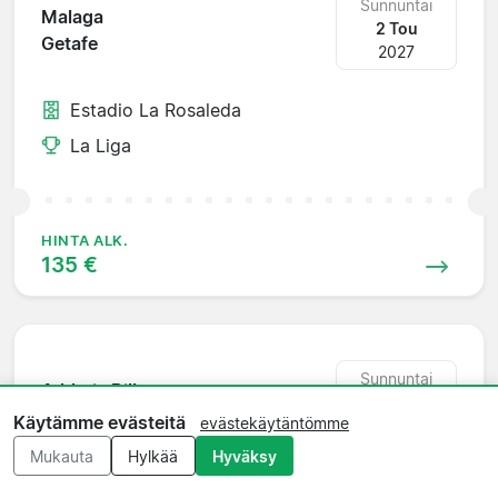
Sunnuntai
Malaga
2 Tou
Getafe
2027
Estadio La Rosaleda
La Liga
HINTA ALK.
135 €
Sunnuntai
Athletic Bilbao
9 Tou
Malaga
Käytämme evästeitä
evästekäytäntömme
2027
Mukauta
Hylkää
Hyväksy
Estadio San Mamés