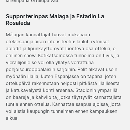
lähempänä ottelupäivää.
Supporteriopas Malaga ja Estadio La
Rosaleda
Málagan kannattajat tuovat mukanaan
eteläespanjalaisen intensiteetin: laulut, rytmiset
aplodit ja lipunkäyttö ovat luonteva osa ottelua, ei
erillinen show. Kotikatsomossa tunnelma on tiivis, ja
vierailijoille se voi olla yllätys verrattuna
pohjoiseurooppalaisiin sarjoihin. Pelit alkavat usein
myöhään illalla, kuten Espanjassa on tapana, joten
ottelupäivä rakennetaan helposti pitkästä illallisesta
ja katukävelystä kohti areenaa. Stadionin ympärillä
on baareja ja kahviloita, jotka täyttyvät kannattajista
tuntia ennen ottelua. Kannattaa saapua ajoissa, jotta
voi aistia kaupungin tunnelman ennen kampauksen
alkua.