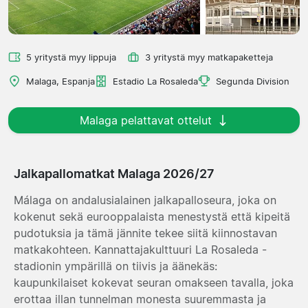
5 yritystä myy lippuja
3 yritystä myy matkapaketteja
Malaga, Espanja
Estadio La Rosaleda
Segunda Division
Malaga pelattavat ottelut
Jalkapallomatkat Malaga 2026/27
Málaga on andalusialainen jalkapalloseura, joka on
kokenut sekä eurooppalaista menestystä että kipeitä
pudotuksia ja tämä jännite tekee siitä kiinnostavan
matkakohteen. Kannattajakulttuuri La Rosaleda -
stadionin ympärillä on tiivis ja äänekäs:
kaupunkilaiset kokevat seuran omakseen tavalla, joka
erottaa illan tunnelman monesta suuremmasta ja