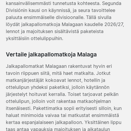
kansainvälisemmästi tunnetusta kohteesta. Segunda
Divisiónin kausi on käynnissä, ja seura tavoittelee
paluuta ensimmäiselle divisioonalle. Tällä sivulla
löydät jalkapallomatkoja Malagaan kaudelle 2026/27,
lennot ja majoituksen sisältävistä paketeista
yksittäisiin ottelulippuihin.
Vertaile jalkapallomatkoja Malaga
Jalkapallomatkat Malagaan rakentuvat hyvin eri
tavoin riippuen siitä, mitä haet matkalta. Jotkut
matkanjärjestäjät kokoavat lennot, hotellin ja
ottelulipun yhdeksi paketiksi, jolloin käytännön
järjestelyt hoituvat kerralla. Toiset tarjoavat pelkän
ottelulipun, jolloin voit rakentaa matkaohjelman
itsenäisesti. Pakettimatka sopii erityisesti silloin, kun
haluat minimoida vaivaa tai matkustat ensimmäistä
kertaa espanjalaiseen jalkapalloon. Yksittäinen lippu
taas antaa vapauksia majoituksen ja aikataulun