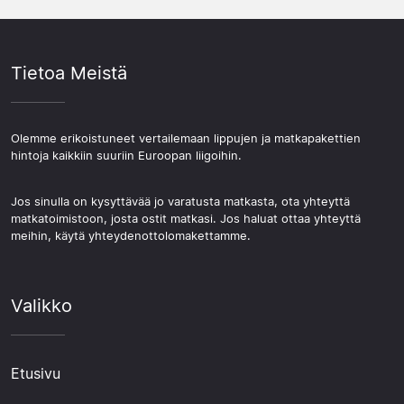
Tietoa Meistä
Olemme erikoistuneet vertailemaan lippujen ja matkapakettien
hintoja kaikkiin suuriin Euroopan liigoihin.
Jos sinulla on kysyttävää jo varatusta matkasta, ota yhteyttä
matkatoimistoon, josta ostit matkasi. Jos haluat ottaa yhteyttä
meihin, käytä yhteydenottolomakettamme.
Valikko
Etusivu