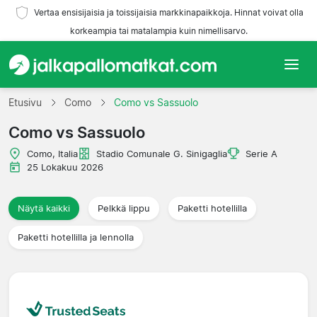
Vertaa ensisijaisia ja toissijaisia markkinapaikkoja. Hinnat voivat olla
korkeampia tai matalampia kuin nimellisarvo.
Etusivu
Etusivu
Como
Como vs Sassuolo
Como vs Sassuolo
Joukkueet
Como, Italia
Stadio Comunale G. Sinigaglia
Serie A
Liigat
25 Lokakuu 2026
Matkatoimistoja
Näytä kaikki
Pelkkä lippu
Paketti hotellilla
Paketti hotellilla ja lennolla