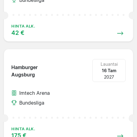
HINTA ALK.
42 €
Lauantai
Hamburger
16 Tam
Augsburg
2027
Imtech Arena
Bundesliga
HINTA ALK.
175 €