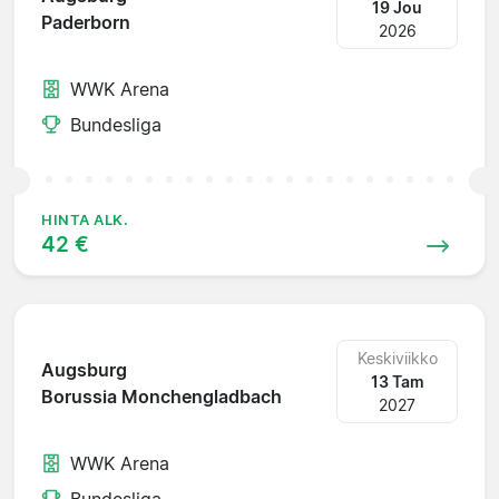
19 Jou
Paderborn
2026
WWK Arena
Bundesliga
HINTA ALK.
42 €
Keskiviikko
Augsburg
13 Tam
Borussia Monchengladbach
2027
WWK Arena
Bundesliga