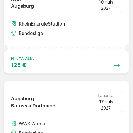
10 Huh
Augsburg
2027
RheinEnergieStadion
Bundesliga
HINTA ALK.
125 €
Lauantai
Augsburg
17 Huh
Borussia Dortmund
2027
WWK Arena
Bundesliga