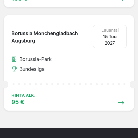
Lauantai
Borussia Monchengladbach
15 Tou
Augsburg
2027
Borussia-Park
Bundesliga
HINTA ALK.
95 €