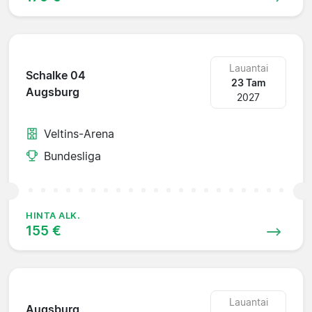
Lauantai
Schalke 04
23 Tam
Augsburg
2027
Veltins-Arena
Bundesliga
HINTA ALK.
155 €
Lauantai
Augsburg