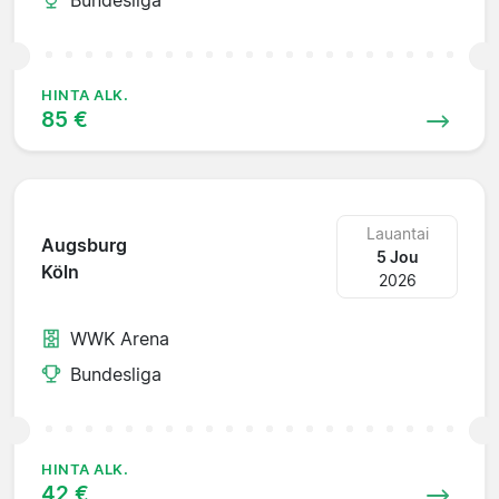
HINTA ALK.
85 €
Lauantai
Augsburg
5 Jou
Köln
2026
WWK Arena
Bundesliga
HINTA ALK.
42 €