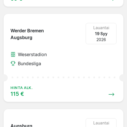
Lauantai
Werder Bremen
19 Syy
Augsburg
2026
Weserstadion
Bundesliga
HINTA ALK.
115 €
Lauantai
Augsburg