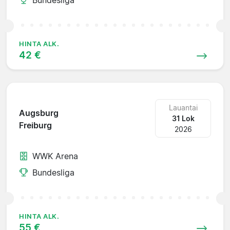
HINTA ALK.
42 €
Lauantai
Augsburg
31 Lok
Freiburg
2026
WWK Arena
Bundesliga
HINTA ALK.
55 €