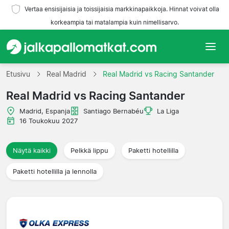
Vertaa ensisijaisia ja toissijaisia markkinapaikkoja. Hinnat voivat olla
korkeampia tai matalampia kuin nimellisarvo.
Etusivu
Etusivu
Real Madrid
Real Madrid vs Racing Santander
Real Madrid vs Racing Santander
Joukkueet
Madrid, Espanja
Santiago Bernabéu
La Liga
Liigat
16 Toukokuu 2027
Matkatoimistoja
Näytä kaikki
Pelkkä lippu
Paketti hotellilla
Paketti hotellilla ja lennolla