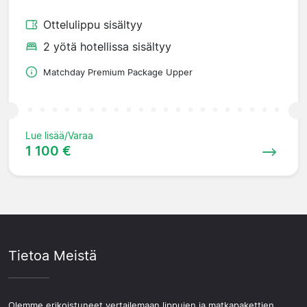
Ottelulippu sisältyy
2 yötä hotellissa sisältyy
Matchday Premium Package Upper
Lue lisää/Varaa
1 100 €
Tietoa Meistä
Olemme erikoistuneet vertailemaan lippujen ja matkapakettien