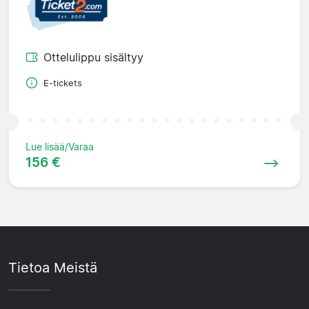
Ottelulippu sisältyy
E-tickets
Lue lisää/Varaa
156 €
Tietoa Meistä