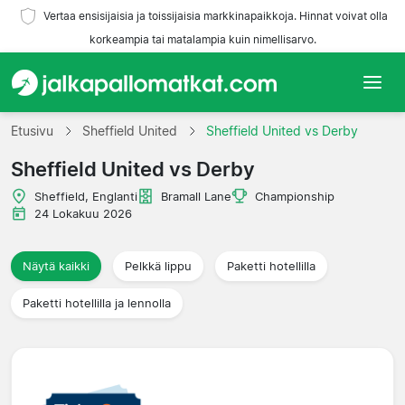
Vertaa ensisijaisia ja toissijaisia markkinapaikkoja. Hinnat voivat olla
korkeampia tai matalampia kuin nimellisarvo.
Etusivu
Etusivu
Sheffield United
Sheffield United vs Derby
Sheffield United vs Derby
Joukkueet
Sheffield, Englanti
Bramall Lane
Championship
Liigat
24 Lokakuu 2026
Matkatoimistoja
Näytä kaikki
Pelkkä lippu
Paketti hotellilla
Paketti hotellilla ja lennolla