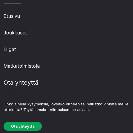
Etusivu
Joukkueet
Liigat
Matkatoimistoja
Ota yhteyttä
Onko sinulla kysymyksiä, löysitkö virheen tai haluatko vinkata meille
ottelusta? Täytä lomake, niin palaamme asiaan.
Ota yhteyttä