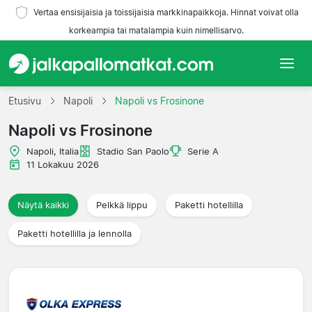
Vertaa ensisijaisia ja toissijaisia markkinapaikkoja. Hinnat voivat olla
korkeampia tai matalampia kuin nimellisarvo.
Etusivu
Etusivu
Napoli
Napoli vs Frosinone
Napoli vs Frosinone
Joukkueet
Napoli, Italia
Stadio San Paolo
Serie A
Liigat
11 Lokakuu 2026
Matkatoimistoja
Näytä kaikki
Pelkkä lippu
Paketti hotellilla
Paketti hotellilla ja lennolla