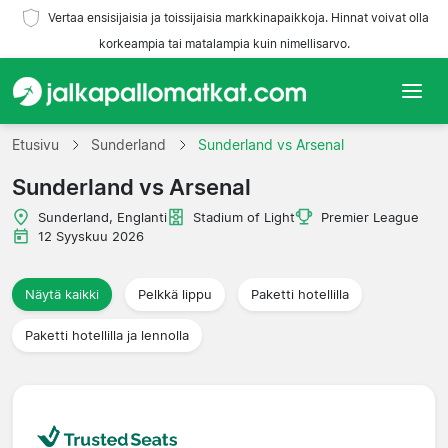
Vertaa ensisijaisia ja toissijaisia markkinapaikkoja. Hinnat voivat olla
korkeampia tai matalampia kuin nimellisarvo.
Etusivu
Etusivu
Sunderland
Sunderland vs Arsenal
Sunderland vs Arsenal
Joukkueet
Sunderland, Englanti
Stadium of Light
Premier League
Liigat
12 Syyskuu 2026
Matkatoimistoja
Näytä kaikki
Pelkkä lippu
Paketti hotellilla
Paketti hotellilla ja lennolla