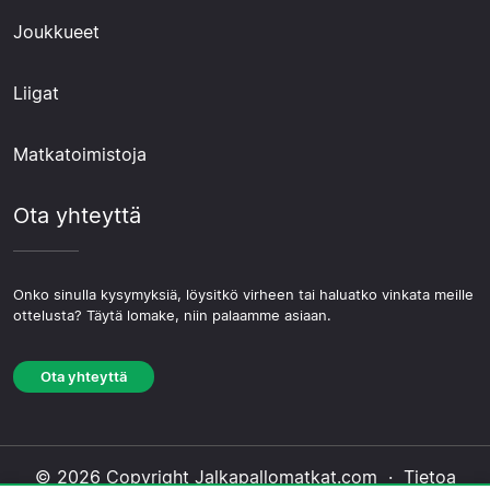
Joukkueet
Liigat
Matkatoimistoja
Ota yhteyttä
Onko sinulla kysymyksiä, löysitkö virheen tai haluatko vinkata meille
ottelusta? Täytä lomake, niin palaamme asiaan.
Ota yhteyttä
© 2026 Copyright Jalkapallomatkat.com ·
Tietoa